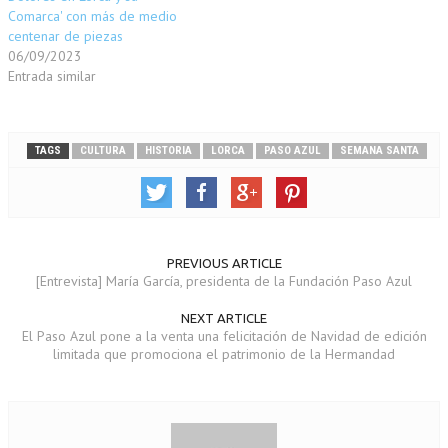
n
a
t
a
Comarca' con más de medio
a
n
a
n
n
a
n
a
centenar de piezas
u
n
a
n
e
u
n
u
06/09/2023
v
e
u
e
Entrada similar
a
v
e
v
)
a
v
a
)
a
)
)
TAGS
CULTURA
HISTORIA
LORCA
PASO AZUL
SEMANA SANTA
PREVIOUS ARTICLE
[Entrevista] María García, presidenta de la Fundación Paso Azul
NEXT ARTICLE
El Paso Azul pone a la venta una felicitación de Navidad de edición
limitada que promociona el patrimonio de la Hermandad