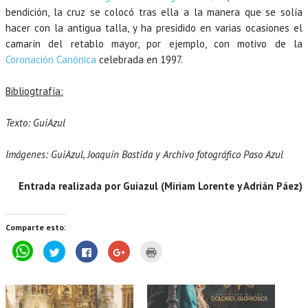
bendición, la cruz se colocó tras ella a la manera que se solía
hacer con la antigua talla, y ha presidido en varias ocasiones el
camarín del retablo mayor, por ejemplo, con motivo de la
Coronación Canónica
celebrada en 1997.
Bibliogtrafía:
Texto: GuiAzul
Imágenes: GuiAzul, Joaquín Bastida y Archivo fotográfico Paso Azul
Entrada realizada por Guiazul (Miriam Lorente y Adrián Páez)
Comparte esto:
P
H
H
H
H
u
a
a
a
a
l
z
z
z
z
s
c
c
c
c
a
l
l
l
l
p
i
i
i
i
a
c
c
c
c
r
p
p
p
p