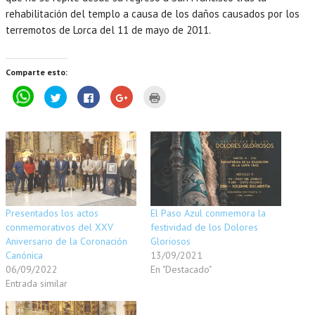
rehabilitación del templo a causa de los daños causados por los
terremotos de Lorca del 11 de mayo de 2011.
Comparte esto:
P
H
H
H
H
u
a
a
a
a
l
z
z
z
z
s
c
c
c
c
a
l
l
l
l
p
i
i
i
i
a
c
c
c
c
r
p
p
p
p
a
a
a
a
a
c
r
r
r
r
o
a
a
a
a
m
c
c
c
i
p
o
o
o
m
a
m
m
m
p
Presentados los actos
El Paso Azul conmemora la
r
p
p
p
r
t
a
a
a
i
conmemorativos del XXV
festividad de los Dolores
i
r
r
r
m
r
t
t
t
i
Aniversario de la Coronación
Gloriosos
e
i
i
i
r
Canónica
13/09/2021
n
r
r
r
(
W
e
e
e
S
06/09/2022
En "Destacado"
h
n
n
n
e
a
T
F
G
a
Entrada similar
t
w
a
o
b
s
i
c
o
r
A
t
e
g
e
p
t
b
l
e