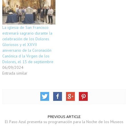
p
e
o
e
n
(
r
o
+
u
S
(
k
(
n
e
S
(
S
a
a
e
S
e
v
b
a
e
a
e
r
b
a
b
n
e
r
b
r
t
La iglesia de San Francisco
e
e
r
e
a
estrenará sagrario durante la
n
e
e
e
n
u
n
e
n
a
celebración de los Dolores
n
u
n
u
n
a
n
u
n
u
Gloriosos y el XXVII
v
a
n
a
e
aniversario de la Coronación
e
v
a
v
v
n
e
v
e
a
Canónica d la Virgen de los
t
n
e
n
)
a
t
n
t
Dolores, el 15 de septiembre
n
a
t
a
06/09/2024
a
n
a
n
n
a
n
a
Entrada similar
u
n
a
n
e
u
n
u
v
e
u
e
a
v
e
v
)
a
v
a
)
a
)
)
PREVIOUS ARTICLE
El Paso Azul presenta su programación para la Noche de los Museos