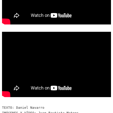
TEXTO: Daniel Navarro 

IMÁGENES Y VÍDEO: Juan Bautista Mateos