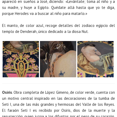
apareció en sueños a José, diciendo: «Levántate; toma al niño y a
su madre, y huye a Egipto. Quédate allá hasta que yo te diga,
porque Herodes va a buscar al niño para matarlo.»
El manto, de color azul, recoge detalles del zodiaco egipcio del
templo de Denderah, único dedicado a la diosa Nut.
Osiris
. Obra completa de López Gimeno, de color verde, cuenta con
un motivo central inspirado en las decoraciones de la tumba de
Seti I, una de las más grandes y hermosas del Valle de los Reyes.
El faraón Seti I es recibido por Osiris, dios de la muerte y la
resurrección, quien juzga a los difuntos por el peso de su corazón,