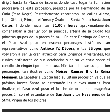
dirigió hasta la Plaza de España, donde tuvo lugar la formación
progresiva de esta procesión, presidida por la Hermandad de la
Curia (Paso Negro). Posteriormente recorrieron las calles Álamo,
Lope Gisbert, Príncipe Alfonso y Óvalo de Santa Paula hasta
Juan
Carlos I
donde hacia las
21:00h horas
aproximadamente,
comenzaban a desfilar por la principal arteria de la ciudad los
primeros grupos de la procesión azul. En este Domingo de Ramos,
el Paso Azul puso en escena personajes históricos tan
representativos como
Antioco IV, Débora,
o los
Etíopes
que
volvieron a ser la gran atracción para lorquinos y visitantes, los
cuales disfrutaron de sus acrobacias y de su valentía sobre el
caballo sin ningún tipo de montura. Más tarde hacían su aparición
personajes tan ilustres como
Moisés
, Ramses II o la Reina
Meiamen
. La Caballería Egipcia hizo su última procesión ya que el
próximo Jueves Santo se estrenarán los nuevos mantos. Para
finalizar, el Paso Azul puso el broche de oro a una magnífica
procesión con el estandarte de
San Juan
y los
Nazarenos
de la
Stma. Virgen de los Dolores.