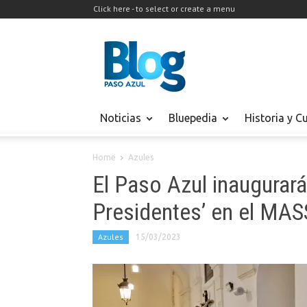
Click here - to select or create a menu
Noticias
Bluepedia
Historia y C
Home
Azules
El Paso Azul inaugurará 
Presidentes’ en el MAS
Azules
15/03/2023