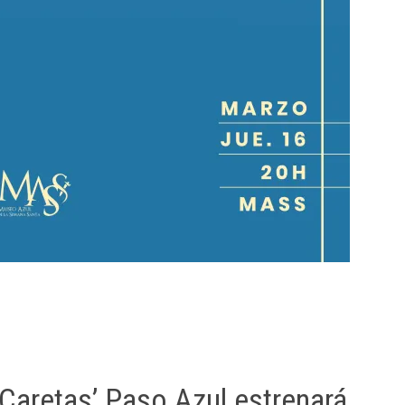
 Caretas’ Paso Azul estrenará