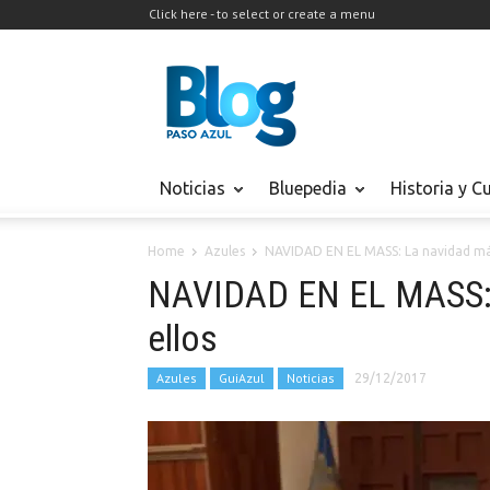
Click here - to select or create a menu
Noticias
Bluepedia
Historia y C
Home
Azules
NAVIDAD EN EL MASS: La navidad más
NAVIDAD EN EL MASS: 
ellos
Azules
GuiAzul
Noticias
29/12/2017