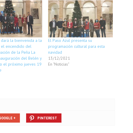
 dará la bienvenida a la
El Paso Azul presenta su
 el encendido del
programación cultural para esta
tuación de la Peña La
navidad
inauguración del Belén y
13/12/2021
to el próximo jueves 19
En "Noticias"
e
GOOGLE +
PINTEREST