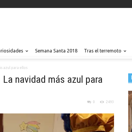
uriosidades
Semana Santa 2018
Tras el terremoto
 azul para ellos
La navidad más azul para
0
2493