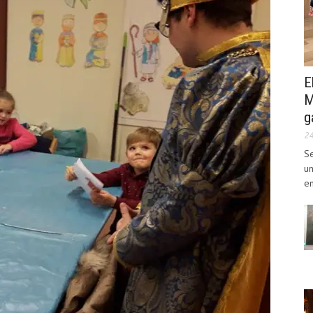
E
M
g
2
Se
un
en