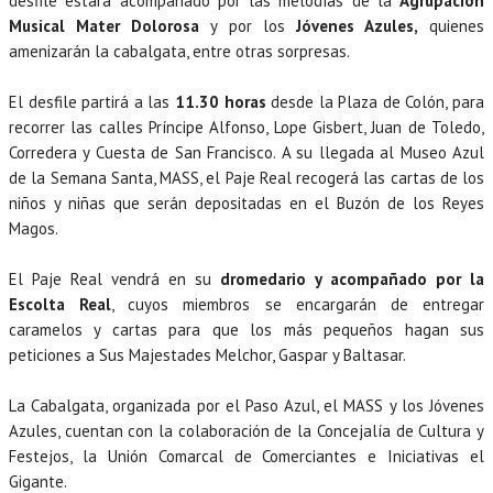
desfile estará acompañado por las melodías de la
Agrupación
Musical Mater Dolorosa
y por los
Jóvenes Azules,
quienes
amenizarán la cabalgata, entre otras sorpresas.
El desfile partirá a las
11.30 horas
desde la Plaza de Colón, para
recorrer las calles Príncipe Alfonso, Lope Gisbert, Juan de Toledo,
Corredera y Cuesta de San Francisco. A su llegada al Museo Azul
de la Semana Santa, MASS, el Paje Real recogerá las cartas de los
niños y niñas que serán depositadas en el Buzón de los Reyes
Magos.
El Paje Real vendrá en su
dromedario y acompañado por la
Escolta Real
, cuyos miembros se encargarán de entregar
caramelos y cartas para que los más pequeños hagan sus
peticiones a Sus Majestades Melchor, Gaspar y Baltasar.
La Cabalgata, organizada por el Paso Azul, el MASS y los Jóvenes
Azules, cuentan con la colaboración de la Concejalía de Cultura y
Festejos, la Unión Comarcal de Comerciantes e Iniciativas el
Gigante.