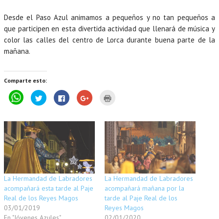
Desde el Paso Azul animamos a pequeños y no tan pequeños a
que participen en esta divertida actividad que llenará de música y
color las calles del centro de Lorca durante buena parte de la
mañana.
Comparte esto:
P
H
H
H
H
u
a
a
a
a
l
z
z
z
z
s
c
c
c
c
a
l
l
l
l
p
i
i
i
i
a
c
c
c
c
r
p
p
p
p
a
a
a
a
a
c
r
r
r
r
o
a
a
a
a
m
c
c
c
i
p
o
o
o
m
a
m
m
m
p
La Hermandad de Labradores
La Hermandad de Labradores
r
p
p
p
r
t
a
a
a
i
acompañará esta tarde al Paje
acompañará mañana por la
i
r
r
r
m
r
t
t
t
i
Real de los Reyes Magos
tarde al Paje Real de los
e
i
i
i
r
03/01/2019
Reyes Magos
n
r
r
r
(
W
e
e
e
S
En "Jóvenes Azules"
02/01/2020