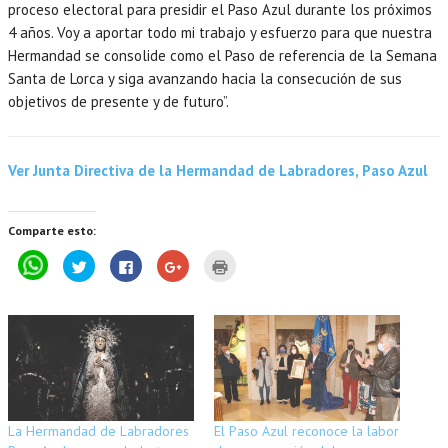
proceso electoral para presidir el Paso Azul durante los próximos
4 años. Voy a aportar todo mi trabajo y esfuerzo para que nuestra
Hermandad se consolide como el Paso de referencia de la Semana
Santa de Lorca y siga avanzando hacia la consecución de sus
objetivos de presente y de futuro”.
Ver Junta Directiva de la Hermandad de Labradores, Paso Azul
Comparte esto:
P
H
H
H
H
u
a
a
a
a
l
z
z
z
z
s
c
c
c
c
a
l
l
l
l
p
i
i
i
i
a
c
c
c
c
r
p
p
p
p
a
a
a
a
a
c
r
r
r
r
o
a
a
a
a
m
c
c
c
i
p
o
o
o
m
a
m
m
m
p
La Hermandad de Labradores
El Paso Azul reconoce la labor
r
p
p
p
r
t
a
a
a
i