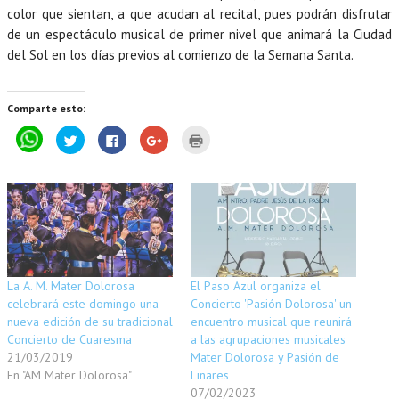
color que sientan, a que acudan al recital, pues podrán disfrutar
de un espectáculo musical de primer nivel que animará la Ciudad
del Sol en los días previos al comienzo de la Semana Santa.
Comparte esto:
P
H
H
H
H
u
a
a
a
a
l
z
z
z
z
s
c
c
c
c
a
l
l
l
l
p
i
i
i
i
a
c
c
c
c
r
p
p
p
p
a
a
a
a
a
c
r
r
r
r
o
a
a
a
a
m
c
c
c
i
p
o
o
o
m
a
m
m
m
p
La A. M. Mater Dolorosa
El Paso Azul organiza el
r
p
p
p
r
t
a
a
a
i
celebrará este domingo una
Concierto 'Pasión Dolorosa' un
i
r
r
r
m
r
t
t
t
i
nueva edición de su tradicional
encuentro musical que reunirá
e
i
i
i
r
Concierto de Cuaresma
a las agrupaciones musicales
n
r
r
r
(
W
e
e
e
S
21/03/2019
Mater Dolorosa y Pasión de
h
n
n
n
e
a
T
F
G
a
En "AM Mater Dolorosa"
Linares
t
w
a
o
b
07/02/2023
s
i
c
o
r