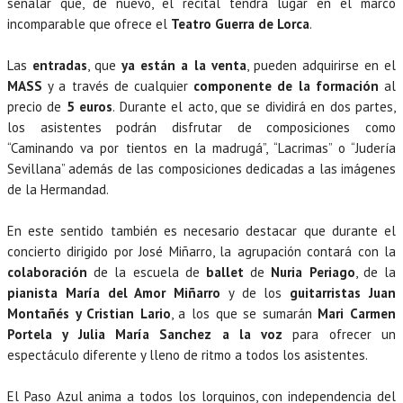
señalar que, de nuevo, el recital tendrá lugar en el marco
incomparable que ofrece el
Teatro Guerra de Lorca
.
Las
entradas
, que
ya están a la venta
, pueden adquirirse en el
MASS
y a través de cualquier
componente de la formación
al
precio de
5 euros
. Durante el acto, que se dividirá en dos partes,
los asistentes podrán disfrutar de composiciones como
“Caminando va por tientos en la madrugá”, “Lacrimas” o “Judería
Sevillana” además de las composiciones dedicadas a las imágenes
de la Hermandad.
En este sentido también es necesario destacar que durante el
concierto dirigido por José Miñarro, la agrupación contará con la
colaboración
de la escuela de
ballet
de
Nuria Periago
, de la
pianista María del Amor Miñarro
y de los
guitarristas Juan
Montañés y Cristian Lario
, a los que se sumarán
Mari Carmen
Portela y Julia María Sanchez a la voz
para ofrecer un
espectáculo diferente y lleno de ritmo a todos los asistentes.
El Paso Azul anima a todos los lorquinos, con independencia del