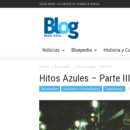
Click here - to select or create a menu
Noticias
Bluepedia
Historia y C
Home
Bluepedia
Hitos Azules – Parte III
Hitos Azules – Parte II
Bluepedia
Historia y Curisiodades
Patrimonio