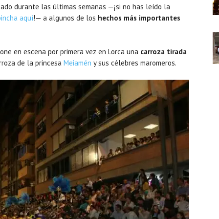
ado durante las últimas semanas —¡si no has leído la
pincha aquí
!— a algunos de los
hechos más importantes
pone en escena por primera vez en Lorca una
carroza tirada
arroza de la princesa
Meiamén
y sus célebres maromeros.