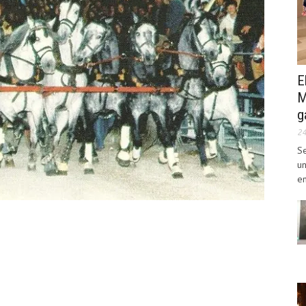
E
M
g
2
Se
un
en