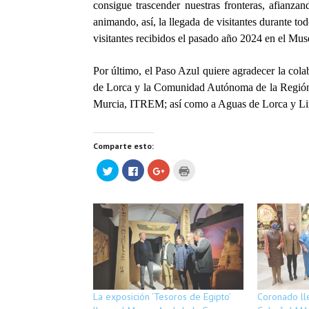
consigue trascender nuestras fronteras, afianz
animando, así, la llegada de visitantes durante t
visitantes recibidos el pasado año 2024 en el Mu
Por último, el Paso Azul quiere agradecer la co
de Lorca y la Comunidad Autónoma de la Región d
Murcia, ITREM;
así como a Aguas de Lorca y L
Comparte esto:
H
H
H
H
a
a
a
a
z
z
z
z
c
c
c
c
l
l
l
l
i
i
i
i
c
c
c
c
p
p
p
p
a
a
a
a
r
r
r
r
a
a
a
a
c
c
c
i
o
o
o
m
m
m
m
p
p
p
p
r
a
a
a
i
La exposición ‘Tesoros de Egipto’
Coronado ll
r
r
r
m
t
t
t
i