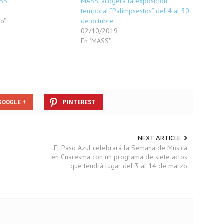
ASS
MASS, acogerá la exposición
temporal “Palimpsestos” del 4 al 30
o"
de octubre
02/10/2019
En "MASS"
GOOGLE +
PINTEREST
NEXT ARTICLE
El Paso Azul celebrará la Semana de Música
en Cuaresma con un programa de siete actos
que tendrá lugar del 3 al 14 de marzo