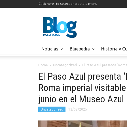
Click here - to select or create a menu
Noticias
Bluepedia
Historia y C
Home
Uncategorized
El Paso Azul presenta ‘Roma 
El Paso Azul presenta ‘
Roma imperial visitable
junio en el Museo Azul
Uncategorized
12/02/2025