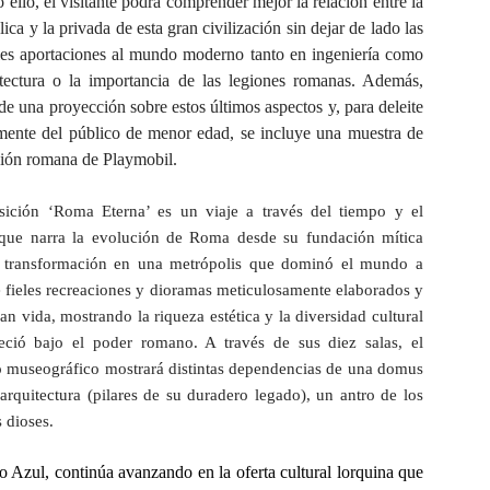
 ello, el visitante podrá comprender mejor la relación entre la
ica y la privada de esta gran civilización sin dejar de lado las
les aportaciones al mundo moderno tanto en ingeniería como
tectura o la importancia de las legiones romanas. Además,
de una proyección sobre estos últimos aspectos y, para deleite
mente del público de menor edad, se incluye una muestra de
ción romana de Playmobil.
sición ‘Roma Eterna’ es un viaje a través del tiempo y el
 que narra la evolución de Roma desde su fundación mítica
u transformación en una metrópolis que dominó el mundo a
e fieles recreaciones y dioramas meticulosamente elaborados y
an vida, mostrando la riqueza estética y la diversidad cultural
eció bajo el poder romano. A través de sus diez salas, el
o museográfico mostrará distintas dependencias de una domus
 arquitectura (pilares de su duradero legado), un antro de los
s dioses.
 Azul, continúa avanzando en la oferta cultural lorquina que