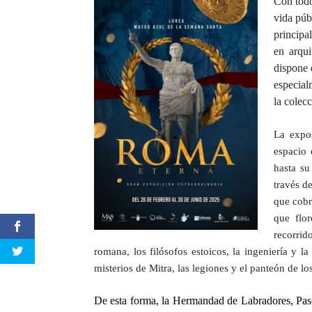
Con todo
vida públ
principa
en arqui
dispone 
especial
la colec
La expo
espacio
hasta s
través d
que cobr
que flor
recorrid
romana, los filósofos estoicos, la ingeniería y la
misterios de Mitra, las legiones y el panteón de lo
De esta forma, la Hermandad de Labradores, Paso