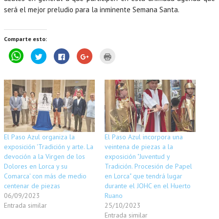
será el mejor preludio para la inminente Semana Santa.
Comparte esto:
P
H
H
H
H
u
a
a
a
a
l
z
z
z
z
s
c
c
c
c
a
l
l
l
l
p
i
i
i
i
a
c
c
c
c
r
p
p
p
p
a
a
a
a
a
c
r
r
r
r
o
a
a
a
a
m
c
c
c
i
p
o
o
o
m
a
m
m
m
p
El Paso Azul organiza la
El Paso Azul incorpora una
r
p
p
p
r
t
a
a
a
i
exposición 'Tradición y arte. La
veintena de piezas a la
i
r
r
r
m
r
t
t
t
i
devoción a la Virgen de los
exposición "Juventud y
e
i
i
i
r
Dolores en Lorca y su
Tradición. Procesión de Papel
n
r
r
r
(
W
e
e
e
S
Comarca' con más de medio
en Lorca" que tendrá lugar
h
n
n
n
e
a
T
F
G
a
centenar de piezas
durante el JOHC en el Huerto
t
w
a
o
b
06/09/2023
Ruano
s
i
c
o
r
A
t
e
g
e
Entrada similar
25/10/2023
p
t
b
l
e
p
e
o
e
n
Entrada similar
(
r
o
+
u