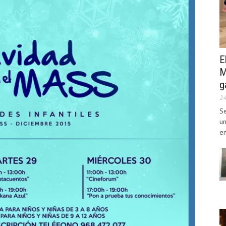
E
M
g
2
Se
un
en