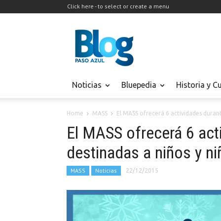
Click here - to select or create a menu
Noticias
Bluepedia
Historia y C
Home
MASS
El MASS ofrecerá 6 actividades durante
El MASS ofrecerá 6 act
destinadas a niños y ni
MASS
Noticias
22/12/2015