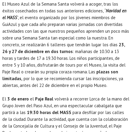
El Museo Azul de la Semana Santa volverá a acoger, tras los
éxitos cosechados en todas sus anteriores ediciones,
‘
Navidad en
el MASS
’
, el evento organizado por los jóvenes miembros de
GuiAzul y que cada año preparan varias jornadas con divertidas
actividades con las que nuestros pequeños aprenden un poco más
sobre una Semana Santa tan especial como la nuestra. En
concreto, se realizarán 6 talleres que tendrán lugar los días
23,
26 y 27 de diciembre en dos turnos
: mañanas de 10.30 a 13
horas y tardes de 17 a 19.30 horas. Los niños participantes, de
entre 5 y 10 años, disfrutarán de tours por el Museo, la visita del
Paje Real o crearán su propia coraza romana. Las
plazas son
limitadas,
por lo que se recomienda cursar las inscripciones, ya
abiertas, antes del 22 de diciembre en el propio Museo.
El
3 de enero
el
Paje Real
volverá a recorrer Lorca de la mano del
Grupo Joven del Paso Azul, en una espectacular cabalgata que
partirá a las
19:30 horas del MASS
para desfilar por las calles
de la ciudad. Durante la actividad, que cuenta con la colaboración
de la Concejalía de Cultura y el Consejo de la Juventud, el Paje